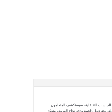
لال الجلسات التفاعلية، سيستكشف المتعلمون
خلق بيئة عمل داعمة ودفع نجاح الفريق، وتؤكد