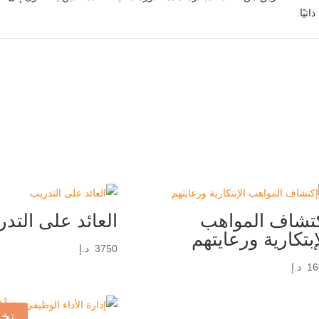
تيًا.
تشاف المواهب
العائد على التد
إبتكارية ورعايتهم
3750
د.إ
16
د.إ
تخ