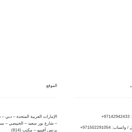
ف
الموقع
97+
الإمارات العربية المتحدة – دبي – د
– شارع بور سعيد – الخبيصي – مب
واتساب: 971502291054+
بزنس أفينيو – مكتب (814)