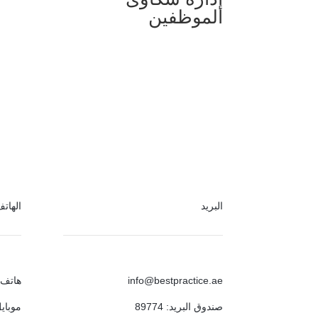
الموظفين
البريد
الهات
info@bestpractice.ae
هاتف: 142942433
صندوق البريد: 89774
موبايل / 