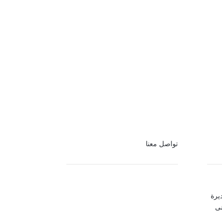
تواصل معنا
يرة
نى