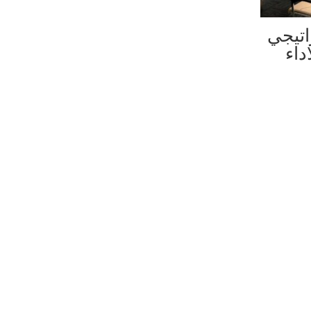
اتيجي
داء