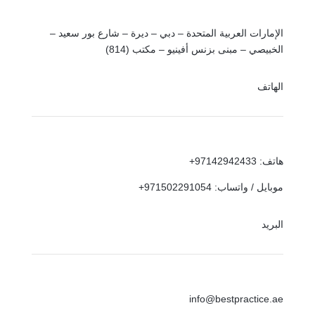
الإمارات العربية المتحدة – دبي – ديرة – شارع بور سعيد –
الخبيصي – مبنى بزنس أفينيو – مكتب (814)
الهاتف
هاتف: 97142942433+
موبايل / واتساب: 971502291054+
البريد
info@bestpractice.ae