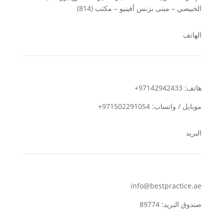
الخبيصي – مبنى بزنس أفينيو – مكتب (814)
الهاتف
هاتف: 97142942433+
موبايل / واتساب: 971502291054+
البريد
info@bestpractice.ae
صندوق البريد: 89774