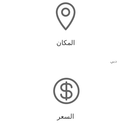

المكان
دبي

السعر