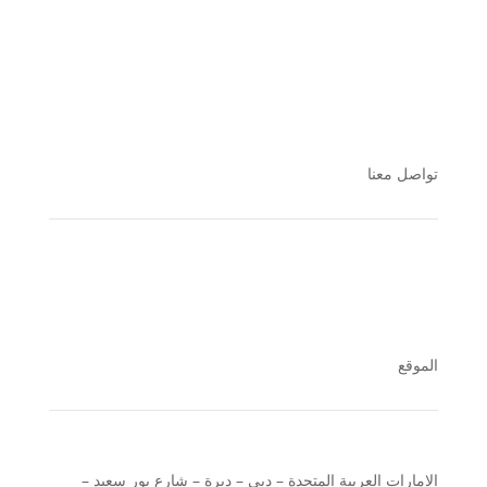
تواصل معنا
الموقع
الإمارات العربية المتحدة – دبي – ديرة – شارع بور سعيد –